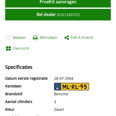
Proefrit aanvragen
Bel dealer
(0161240107)
Bewaar
Afdrukken
Tell-A-Friend
Overzicht
Specificaties
Datum eerste registratie
28-07-2004
Kenteken
ML-RL-95
Brandstof
Benzine
Aantal cilinders
2
Kleur
Zwart