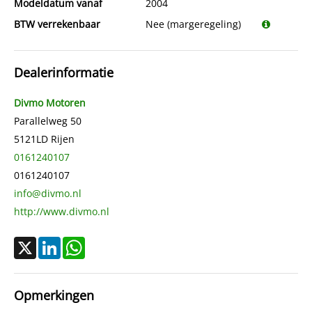
Modeldatum vanaf
2004
BTW verrekenbaar
Nee (margeregeling)
Dealerinformatie
Divmo Motoren
Parallelweg 50
5121LD
Rijen
0161240107
0161240107
info@divmo.nl
http://www.divmo.nl
X
LinkedIn
WhatsApp
Opmerkingen