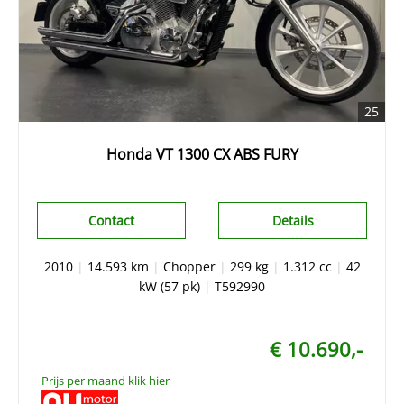
25
Honda VT 1300 CX ABS FURY
Contact
Details
2010
|
14.593 km
|
Chopper
|
299 kg
|
1.312 cc
|
42
kW (57 pk)
|
T592990
€ 10.690,-
Prijs per maand klik hier