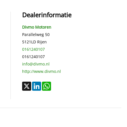
Dealerinformatie
Divmo Motoren
Parallelweg 50
5121LD
Rijen
0161240107
0161240107
info@divmo.nl
http://www.divmo.nl
X
LinkedIn
WhatsApp