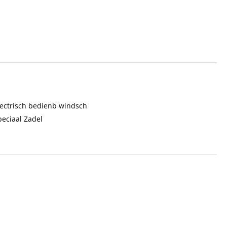
lectrisch bedienb windsch
peciaal Zadel