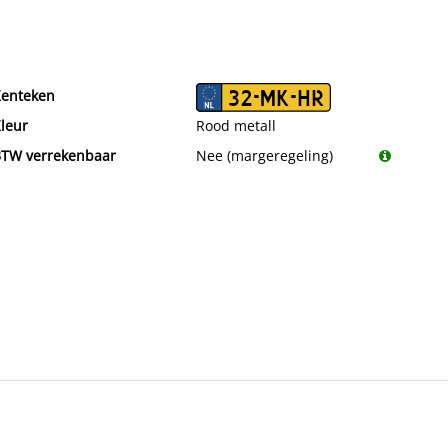
enteken
32-MK-HR
leur
Rood metall
TW verrekenbaar
Nee (margeregeling)