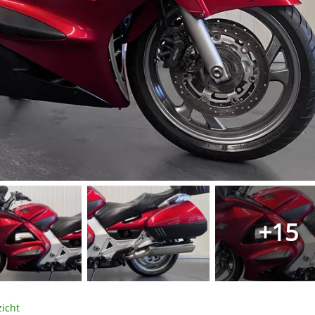
+15
icht