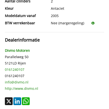
Aantal cilinders
2
Kleur
Antaciet
Modeldatum vanaf
2005
BTW verrekenbaar
Nee (margeregeling)
Dealerinformatie
Divmo Motoren
Parallelweg 50
5121LD
Rijen
0161240107
0161240107
info@divmo.nl
http://www.divmo.nl
X
LinkedIn
WhatsApp