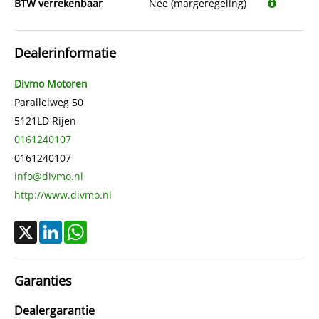
BTW verrekenbaar
Nee (margeregeling)
Dealerinformatie
Divmo Motoren
Parallelweg 50
5121LD
Rijen
0161240107
0161240107
info@divmo.nl
http://www.divmo.nl
X
LinkedIn
WhatsApp
Garanties
Dealergarantie